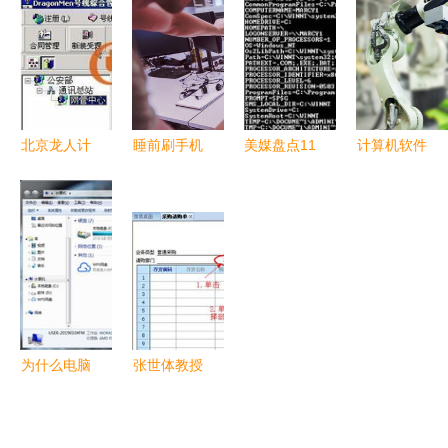
的协作之舞
全面指南
项目的实践
审查实践的
与思考
比较分析
从国际视角
看专利申请
策略
北京龙人计
睡前刷手机
美媒盘点11
计算机软件
算机系统工
毁睡眠，别
种被历史淡
开发中的动
程 助力计
再只怪玩太
忘的操作系
作手势交互
算机软件开
久了！真
统
技术 从设
发行业升级
正“罪魁祸
计到实现
的整体方案
首”竟是这
提供者
种软件？
为什么电脑
张世体教授
上的软件都
自主研发软
喜欢将自己
件获国家版