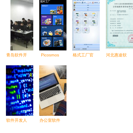
喜欢将自己
件获国家版
台式机 以
机软件开发
安装在C
权局著作权
高性能矩阵
的协同演进
盘？——计
登记证书
重塑智慧办
算机软件开
公新格局
发的视角
青岛软件开
Picosmos
格式工厂官
河北惠途软
发培训
Tools（图
方免费版电
件开发 助
JAVA工程
片工厂）最
脑版
力企业数字
师培训就业
新官方电脑
v5.8.1.0 计
化与智能化
对口，助力
版v2.3.0.0
算机软件开
转型
计算机软件
功能与开发
发综述
开发领域
分析
软件开发人
办公室软件
员 在计算
开发 从代